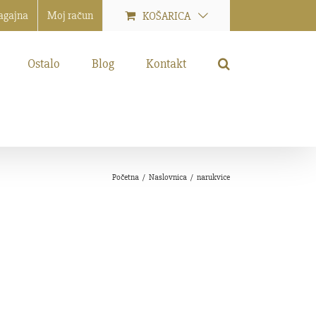
agajna
Moj račun
KOŠARICA
Ostalo
Blog
Kontakt
Početna
/
Naslovnica
/
narukvice